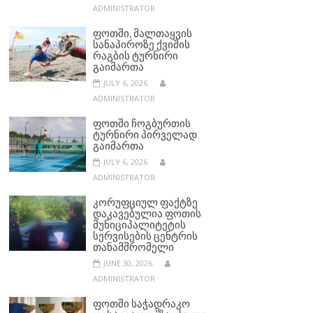
ADMINISTRATOR
ᲤᲝᲗᲨᲘ, ᲛᲐᲚᲗᲐᲧᲕᲘᲡ
ᲡᲐᲜᲐᲞᲘᲠᲝᲖᲔ ᲥᲕᲘᲨᲘᲡ
ᲠᲐᲒᲑᲘᲡ ᲢᲣᲠᲜᲘᲠᲘ
ᲒᲐᲘᲛᲐᲠᲗᲐ
JULY 6, 2026
ADMINISTRATOR
ᲤᲝᲗᲨᲘ ᲩᲝᲒᲑᲣᲠᲗᲘᲡ
ᲢᲣᲠᲜᲘᲠᲘ ᲞᲘᲠᲕᲔᲚᲐᲓ
ᲒᲐᲘᲛᲐᲠᲗᲐ
JULY 6, 2026
ADMINISTRATOR
ᲙᲝᲠᲣᲤᲪᲘᲣᲚ ᲤᲐᲥᲢᲖᲔ
ᲓᲐᲙᲐᲕᲔᲑᲣᲚᲘᲐ ᲤᲝᲗᲘᲡ
ᲛᲣᲜᲘᲪᲘᲞᲐᲚᲘᲢᲔᲢᲘᲡ
ᲡᲔᲠᲕᲘᲡᲔᲑᲘᲡ ᲪᲔᲜᲢᲠᲘᲡ
ᲗᲐᲜᲐᲛᲨᲠᲝᲛᲔᲚᲘ
JUNE 30, 2026
ADMINISTRATOR
ᲤᲝᲗᲨᲘ ᲡᲐᲭᲐᲓᲠᲐᲙᲝ