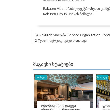
Rakuten Viber არის ელექტრონული კომე
Rakuten Group, Inc.-ის ნაწილი.
POST
Rakuten Viber-მა, Service Organization Cont
NAVIGATION
2 Type II სერტიფიკატი მოიპოვა
ᲛᲡᲒᲐᲕᲡᲘ ᲡᲢᲐᲢᲘᲔᲑᲘ
სიახლე
სიახლე
ᲝᲖᲝᲜᲘᲡ ᲨᲠᲘᲡ ᲓᲐᲪᲕᲐ
ᲤᲝᲗ
ᲘᲬᲧᲔᲑᲐ ᲨᲔᲜᲘ ᲛᲐᲪᲘᲕᲠᲘᲗ
ᲐᲚᲔ