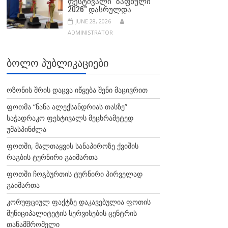
ᲤᲔᲡᲢᲘᲕᲐᲚᲘ “ᲖᲐᲤᲮᲣᲚᲘ
2026” ᲓᲐᲡᲠᲣᲚᲓᲐ
JUNE 28, 2026
ADMINISTRATOR
ᲑᲝᲚᲝ ᲞᲣᲑᲚᲘᲙᲐᲪᲘᲔᲑᲘ
ოზონის შრის დაცვა იწყება შენი მაცივრით
ფოთმა “ნანა ალექსანდრიას თასზე”
საჭადრაკო ფესტივალს მეცხრამეტედ
უმასპინძლა
ფოთში, მალთაყვის სანაპიროზე ქვიშის
რაგბის ტურნირი გაიმართა
ფოთში ჩოგბურთის ტურნირი პირველად
გაიმართა
კორუფციულ ფაქტზე დაკავებულია ფოთის
მუნიციპალიტეტის სერვისების ცენტრის
თანამშრომელი