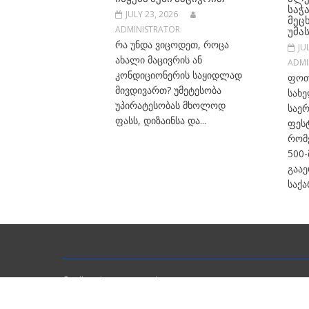
ᲡᲐᲭ
JULY 23, 2026
ᲛᲔᲪ
ᲣᲛᲐ
ADMINISTRATOR
რა უნდა ვიცოდეთ, როცა
JU
ახალი მაცივრის ან
ADMI
კონდიციონერის საყიდლად
ფოთ
მივდივართ? უმეტესობა
სახე
უპირატესობას მხოლოდ
საე
ფასს, დიზაინსა და...
ფეს
რომ
500
გააე
საქა
© All Rights Reserved