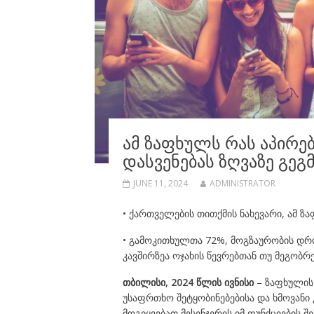
ᲐᲛ ᲖᲐᲤᲮᲣᲚᲡ ᲠᲐᲡ ᲐᲞᲘᲠᲔ
ᲓᲐᲡᲕᲔᲜᲔᲑᲐᲡ ᲖᲦᲕᲐᲖᲔ ᲒᲔᲒ
JUNE 11, 2024
ADMINISTRATOR
• ქართველების თითქმის ნახევარი, ამ ზ
• გამოკითხულთა 72%, მოგზაურობის დროს
კავშირზეა ოჯახის წევრებთან თუ მეგობრ
თბილისი
, 2024
წლის
ივნისი
– ზაფხულის 
უსაფრთხო შეტყობინებებისა და ხმოვანი
მოგიყვებათ მესენჯერის იმ ფუნქციების 