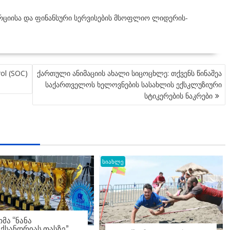
რციისა და ფინანსური სერვისების მსოფლიო ლიდერის-
rol (SOC)
ქართული ანიმაციის ახალი სიცოცხლე: თქვენს წინაშეა
საქართველოს ხელოვნების სასახლის ექსკლუზიური
სტიკერების ნაკრები
სიახლე
ᲛᲐ “ᲜᲐᲜᲐ
ᲥᲡᲐᲜᲓᲠᲘᲐᲡ ᲗᲐᲡᲖᲔ”