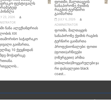
ᲤᲝᲗᲨᲘ, ᲛᲐᲚᲗᲐᲧᲕᲘᲡ
ᲐᲓᲠᲐᲙᲝ ᲤᲔᲡᲢᲘᲕᲐᲚᲡ
ᲡᲐᲜᲐᲞᲘᲠᲝᲖᲔ ᲥᲕᲘᲨᲘᲡ
ᲮᲠᲐᲛᲔᲢᲔᲓ
ᲠᲐᲒᲑᲘᲡ ᲢᲣᲠᲜᲘᲠᲘ
ᲡᲞᲘᲜᲫᲚᲐ
ᲒᲐᲘᲛᲐᲠᲗᲐ
LY 23, 2026
JULY 6, 2026
NISTRATOR
ADMINISTRATOR
ში ნანა ალექსანდრიას
ფოთში, მალთაყვის
ლობის XIX
სანაპიროზე ქვიშის რაგბის
რთაშორისო საჭადრაკო
ტურნირი გაიმართა
ტივალი გაიმართა,
პროფესიონალები: ფოთი
ელმაც 10 ქვეყნიდან
(ფოთი)არწივები
-მდე მოჭადრაკე
(ოზურგეთი) არმია
რთიანა.
(თბილისი)მოყვარულები:ჯა
რთველოს...
რი დასავლეთი black
coast...
Proudly powere