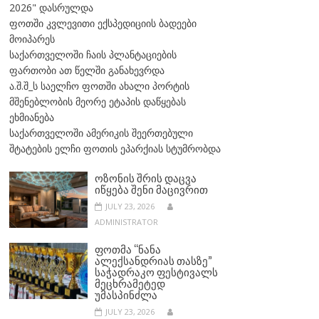
2026" დასრულდა
ფოთში კვლევითი ექსპედიციის ბადეები
მოიპარეს
საქართველოში ჩაის პლანტაციების
ფართობი ათ წელში განახევრდა
ა.შ.შ_ს საელჩო ფოთში ახალი პორტის
მშენებლობის მეორე ეტაპის დაწყებას
ეხმიანება
საქართველოში ამერიკის შეერთებული
შტატების ელჩი ფოთის ეპარქიას სტუმრობდა
ᲝᲖᲝᲜᲘᲡ ᲨᲠᲘᲡ ᲓᲐᲪᲕᲐ
ᲘᲬᲧᲔᲑᲐ ᲨᲔᲜᲘ ᲛᲐᲪᲘᲕᲠᲘᲗ
JULY 23, 2026
ADMINISTRATOR
ᲤᲝᲗᲛᲐ “ᲜᲐᲜᲐ
ᲐᲚᲔᲥᲡᲐᲜᲓᲠᲘᲐᲡ ᲗᲐᲡᲖᲔ”
ᲡᲐᲭᲐᲓᲠᲐᲙᲝ ᲤᲔᲡᲢᲘᲕᲐᲚᲡ
ᲛᲔᲪᲮᲠᲐᲛᲔᲢᲔᲓ
ᲣᲛᲐᲡᲞᲘᲜᲫᲚᲐ
JULY 23, 2026