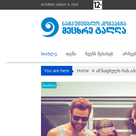
Skip
SATURDAY, AUGUST 8, 2026
.
to
content
ᲡᲘᲐᲮᲚᲔ
ᲗᲔᲛᲐ
ᲩᲕᲔᲜᲡ ᲨᲔᲡᲐᲮᲔᲑ
ᲐᲠᲩᲔᲕᲜ
You are here
Home
ამ ზაფხულს რას აპ
სიახლე