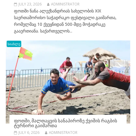
JULY 23, 2026
ADMINISTRATOR
ფოთში ნანა ალექსანდრიას სახელობის XIX
საერთაშორისო საჭადრაკო ფესტივალი გაიმართა,
რომელმაც 10 ქვეყნიდან 500-მდე მოჭადრაკე
გააერთიანა. საქართველოს...
სიახლე
ᲤᲝᲗᲨᲘ, ᲛᲐᲚᲗᲐᲧᲕᲘᲡ ᲡᲐᲜᲐᲞᲘᲠᲝᲖᲔ ᲥᲕᲘᲨᲘᲡ ᲠᲐᲒᲑᲘᲡ
ᲢᲣᲠᲜᲘᲠᲘ ᲒᲐᲘᲛᲐᲠᲗᲐ
JULY 6, 2026
ADMINISTRATOR