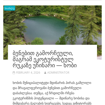
სიახლე
ᲑᲣᲜᲔᲑᲘᲗ ᲒᲐᲛᲝᲠᲩᲔᲣᲚᲘ,
ᲛᲐᲒᲠᲐᲛ ᲔᲙᲝᲢᲣᲠᲘᲡᲢᲣᲚ
ᲠᲣᲙᲐᲖᲔ ᲣᲩᲘᲜᲐᲠᲘ — ᲮᲝᲑᲘ
FEBRUARY 4, 2026
ADMINISTRATOR
ხობის მუნიციპალიტეტი მდინარის პირას გაშლილი
და მრავალფეროვანი ბუნებით გამორჩეული
დასახლებაა. თუმცა, აქ ჩრდილში რჩება
ეკოტურიზმის პოტენციალი — მდინარე ხობისა და
მიმდებარე ჭალების სივრცეები, სადაც ვიზიტორებს