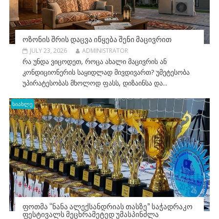
ᲝᲖᲝᲜᲘᲡ ᲨᲠᲘᲡ ᲓᲐᲪᲕᲐ ᲘᲬᲧᲔᲑᲐ ᲨᲔᲜᲘ ᲛᲐᲪᲘᲕᲠᲘᲗ
JULY 23, 2026
ADMINISTRATOR
რა უნდა ვიცოდეთ, როცა ახალი მაცივრის ან
კონდიციონერის საყიდლად მივდივართ? უმეტესობა
უპირატესობას მხოლოდ ფასს, დიზაინსა და...
სიახლე
ᲤᲝᲗᲛᲐ “ᲜᲐᲜᲐ ᲐᲚᲔᲥᲡᲐᲜᲓᲠᲘᲐᲡ ᲗᲐᲡᲖᲔ” ᲡᲐᲭᲐᲓᲠᲐᲙᲝ
ᲤᲔᲡᲢᲘᲕᲐᲚᲡ ᲛᲔᲪᲮᲠᲐᲛᲔᲢᲔᲓ ᲣᲛᲐᲡᲞᲘᲜᲫᲚᲐ