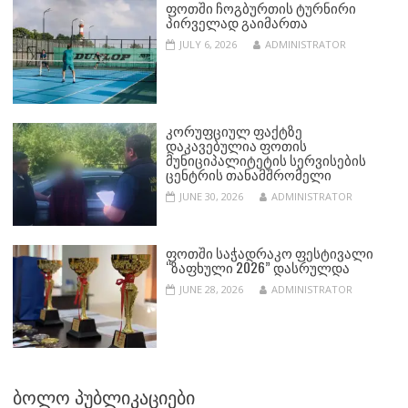
ᲤᲝᲗᲨᲘ ᲩᲝᲒᲑᲣᲠᲗᲘᲡ ᲢᲣᲠᲜᲘᲠᲘ
ᲞᲘᲠᲕᲔᲚᲐᲓ ᲒᲐᲘᲛᲐᲠᲗᲐ
JULY 6, 2026
ADMINISTRATOR
ᲙᲝᲠᲣᲤᲪᲘᲣᲚ ᲤᲐᲥᲢᲖᲔ
ᲓᲐᲙᲐᲕᲔᲑᲣᲚᲘᲐ ᲤᲝᲗᲘᲡ
ᲛᲣᲜᲘᲪᲘᲞᲐᲚᲘᲢᲔᲢᲘᲡ ᲡᲔᲠᲕᲘᲡᲔᲑᲘᲡ
ᲪᲔᲜᲢᲠᲘᲡ ᲗᲐᲜᲐᲛᲨᲠᲝᲛᲔᲚᲘ
JUNE 30, 2026
ADMINISTRATOR
ᲤᲝᲗᲨᲘ ᲡᲐᲭᲐᲓᲠᲐᲙᲝ ᲤᲔᲡᲢᲘᲕᲐᲚᲘ
“ᲖᲐᲤᲮᲣᲚᲘ 2026” ᲓᲐᲡᲠᲣᲚᲓᲐ
JUNE 28, 2026
ADMINISTRATOR
ᲑᲝᲚᲝ ᲞᲣᲑᲚᲘᲙᲐᲪᲘᲔᲑᲘ