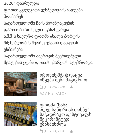
2026" დასრულდა
ფოთში კვლევითი ექსპედიციის ბადეები
მოიპარეს
საქართველოში ჩაის პლანტაციების
ფართობი ათ წელში განახევრდა
ა.შ.შ_ს საელჩო ფოთში ახალი პორტის
მშენებლობის მეორე ეტაპის დაწყებას
ეხმიანება
საქართველოში ამერიკის შეერთებული
შტატების ელჩი ფოთის ეპარქიას სტუმრობდა
ᲝᲖᲝᲜᲘᲡ ᲨᲠᲘᲡ ᲓᲐᲪᲕᲐ
ᲘᲬᲧᲔᲑᲐ ᲨᲔᲜᲘ ᲛᲐᲪᲘᲕᲠᲘᲗ
JULY 23, 2026
ADMINISTRATOR
ᲤᲝᲗᲛᲐ “ᲜᲐᲜᲐ
ᲐᲚᲔᲥᲡᲐᲜᲓᲠᲘᲐᲡ ᲗᲐᲡᲖᲔ”
ᲡᲐᲭᲐᲓᲠᲐᲙᲝ ᲤᲔᲡᲢᲘᲕᲐᲚᲡ
ᲛᲔᲪᲮᲠᲐᲛᲔᲢᲔᲓ
ᲣᲛᲐᲡᲞᲘᲜᲫᲚᲐ
JULY 23, 2026