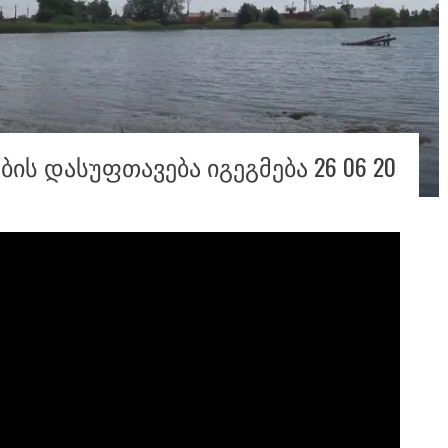
ᲘᲡ ᲓᲐᲡᲣᲤᲗᲐᲕᲔᲑᲐ ᲘᲒᲔᲒᲛᲔᲑᲐ 26 06 20