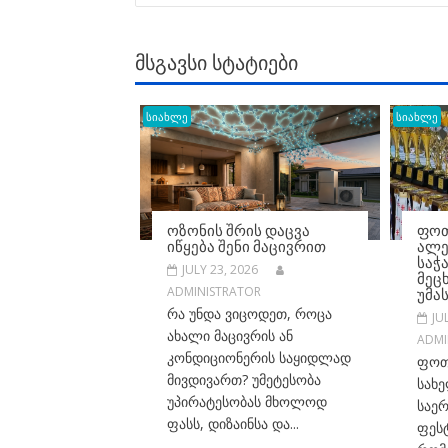
ᲛᲡᲒᲐᲕᲡᲘ ᲡᲢᲐᲢᲘᲔᲑᲘ
სიახლე
სიახლე
ᲝᲖᲝᲜᲘᲡ ᲨᲠᲘᲡ ᲓᲐᲪᲕᲐ
ᲤᲝᲗ
ᲘᲬᲧᲔᲑᲐ ᲨᲔᲜᲘ ᲛᲐᲪᲘᲕᲠᲘᲗ
ᲐᲚᲔ
ᲡᲐᲭ
JULY 23, 2026
ᲛᲔᲪ
ᲣᲛᲐ
ADMINISTRATOR
რა უნდა ვიცოდეთ, როცა
JU
ახალი მაცივრის ან
ADMI
კონდიციონერის საყიდლად
ფოთ
მივდივართ? უმეტესობა
სახე
უპირატესობას მხოლოდ
საე
ფასს, დიზაინსა და...
ფეს