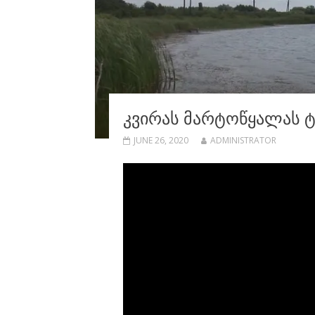
ᲙᲕᲘᲠᲐᲡ ᲛᲐᲠᲢᲝᲬᲧᲐᲚᲐᲡ ᲢᲑ
JUNE 26, 2020
ADMINISTRATOR