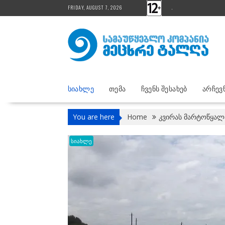
Skip
FRIDAY, AUGUST 7, 2026
.
to
content
ᲡᲘᲐᲮᲚᲔ
ᲗᲔᲛᲐ
ᲩᲕᲔᲜᲡ ᲨᲔᲡᲐᲮᲔᲑ
ᲐᲠᲩᲔᲕᲜ
You are here
Home
კვირას მარტოწყალა
სიახლე