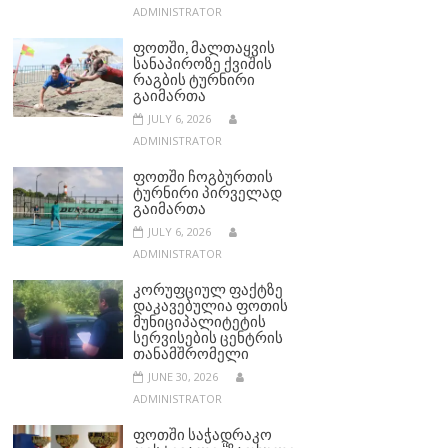
ADMINISTRATOR
ᲤᲝᲗᲨᲘ, ᲛᲐᲚᲗᲐᲧᲕᲘᲡ
ᲡᲐᲜᲐᲞᲘᲠᲝᲖᲔ ᲥᲕᲘᲨᲘᲡ
ᲠᲐᲒᲑᲘᲡ ᲢᲣᲠᲜᲘᲠᲘ
ᲒᲐᲘᲛᲐᲠᲗᲐ
JULY 6, 2026
ADMINISTRATOR
ᲤᲝᲗᲨᲘ ᲩᲝᲒᲑᲣᲠᲗᲘᲡ
ᲢᲣᲠᲜᲘᲠᲘ ᲞᲘᲠᲕᲔᲚᲐᲓ
ᲒᲐᲘᲛᲐᲠᲗᲐ
JULY 6, 2026
ADMINISTRATOR
ᲙᲝᲠᲣᲤᲪᲘᲣᲚ ᲤᲐᲥᲢᲖᲔ
ᲓᲐᲙᲐᲕᲔᲑᲣᲚᲘᲐ ᲤᲝᲗᲘᲡ
ᲛᲣᲜᲘᲪᲘᲞᲐᲚᲘᲢᲔᲢᲘᲡ
ᲡᲔᲠᲕᲘᲡᲔᲑᲘᲡ ᲪᲔᲜᲢᲠᲘᲡ
ᲗᲐᲜᲐᲛᲨᲠᲝᲛᲔᲚᲘ
JUNE 30, 2026
ADMINISTRATOR
ᲤᲝᲗᲨᲘ ᲡᲐᲭᲐᲓᲠᲐᲙᲝ