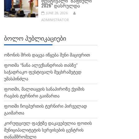
ᲤᲔᲡᲢᲘᲕᲐᲚᲘ “ᲖᲐᲤᲮᲣᲚᲘ
2026” ᲓᲐᲡᲠᲣᲚᲓᲐ
JUNE 28, 2026
ADMINISTRATOR
ᲑᲝᲚᲝ ᲞᲣᲑᲚᲘᲙᲐᲪᲘᲔᲑᲘ
ოზონის შრის დაცვა იწყება შენი მაცივრით
ფოთმა “ნანა ალექსანდრიას თასზე”
საჭადრაკო ფესტივალს მეცხრამეტედ
უმასპინძლა
ფოთში, მალთაყვის სანაპიროზე ქვიშის
რაგბის ტურნირი გაიმართა
ფოთში ჩოგბურთის ტურნირი პირველად
გაიმართა
კორუფციულ ფაქტზე დაკავებულია ფოთის
მუნიციპალიტეტის სერვისების ცენტრის
თანამშრომელი