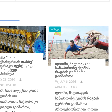
სიახლე
ᲛᲐ “ᲜᲐᲜᲐ
ᲥᲡᲐᲜᲓᲠᲘᲐᲡ ᲗᲐᲡᲖᲔ”
ᲤᲝᲗᲨᲘ, ᲛᲐᲚᲗᲐᲧᲕᲘᲡ
ᲐᲓᲠᲐᲙᲝ ᲤᲔᲡᲢᲘᲕᲐᲚᲡ
ᲡᲐᲜᲐᲞᲘᲠᲝᲖᲔ ᲥᲕᲘᲨᲘᲡ
ᲮᲠᲐᲛᲔᲢᲔᲓ
ᲠᲐᲒᲑᲘᲡ ᲢᲣᲠᲜᲘᲠᲘ
ᲡᲞᲘᲜᲫᲚᲐ
ᲒᲐᲘᲛᲐᲠᲗᲐ
LY 23, 2026
JULY 6, 2026
NISTRATOR
ADMINISTRATOR
ში ნანა ალექსანდრიას
ფოთში, მალთაყვის
ლობის XIX
სანაპიროზე ქვიშის რაგბის
რთაშორისო საჭადრაკო
ტურნირი გაიმართა
ტივალი გაიმართა,
პროფესიონალები: ფოთი