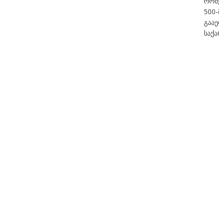
რომ
500
გააე
საქა