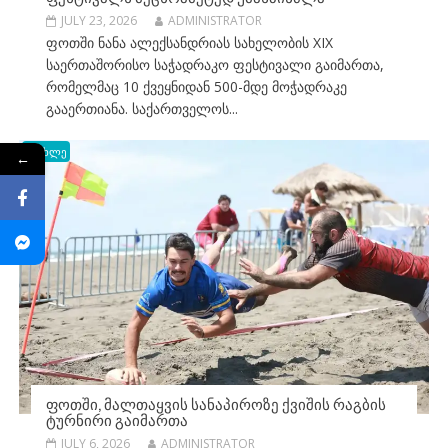
JULY 23, 2026
ADMINISTRATOR
ფოთში ნანა ალექსანდრიას სახელობის XIX
საერთაშორისო საჭადრაკო ფესტივალი გაიმართა,
რომელმაც 10 ქვეყნიდან 500-მდე მოჭადრაკე
გააერთიანა. საქართველოს...
სიახლე
←
ᲤᲝᲗᲨᲘ, ᲛᲐᲚᲗᲐᲧᲕᲘᲡ ᲡᲐᲜᲐᲞᲘᲠᲝᲖᲔ ᲥᲕᲘᲨᲘᲡ ᲠᲐᲒᲑᲘᲡ
ᲢᲣᲠᲜᲘᲠᲘ ᲒᲐᲘᲛᲐᲠᲗᲐ
JULY 6, 2026
ADMINISTRATOR