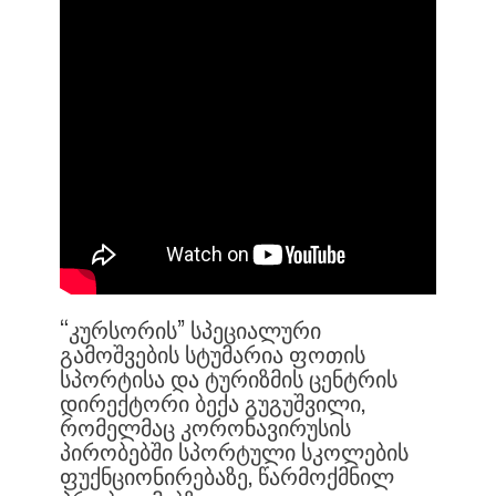
“ᲙᲣᲠᲡᲝᲠᲘᲡ” ᲡᲞᲔᲪᲘᲐᲚᲣᲠᲘ
ᲒᲐᲛᲝᲨᲕᲔᲑᲘᲡ ᲡᲢᲣᲛᲐᲠᲘᲐ ᲤᲝᲗᲘᲡ
ᲡᲞᲝᲠᲢᲘᲡᲐ ᲓᲐ ᲢᲣᲠᲘᲖᲛᲘᲡ ᲪᲔᲜᲢᲠᲘᲡ
ᲓᲘᲠᲔᲥᲢᲝᲠᲘ ᲑᲔᲥᲐ ᲒᲣᲒᲣᲨᲕᲘᲚᲘ,
ᲠᲝᲛᲔᲚᲛᲐᲪ ᲙᲝᲠᲝᲜᲐᲕᲘᲠᲣᲡᲘᲡ
ᲞᲘᲠᲝᲑᲔᲑᲨᲘ ᲡᲞᲝᲠᲢᲣᲚᲘ ᲡᲙᲝᲚᲔᲑᲘᲡ
ᲤᲣᲥᲜᲪᲘᲝᲜᲘᲠᲔᲑᲐᲖᲔ, ᲬᲐᲠᲛᲝᲥᲛᲜᲘᲚ