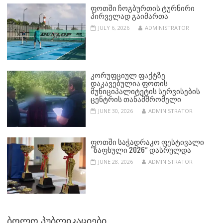
ᲤᲝᲗᲨᲘ ᲩᲝᲒᲑᲣᲠᲗᲘᲡ ᲢᲣᲠᲜᲘᲠᲘ
ᲞᲘᲠᲕᲔᲚᲐᲓ ᲒᲐᲘᲛᲐᲠᲗᲐ
JULY 6, 2026
ADMINISTRATOR
ᲙᲝᲠᲣᲤᲪᲘᲣᲚ ᲤᲐᲥᲢᲖᲔ
ᲓᲐᲙᲐᲕᲔᲑᲣᲚᲘᲐ ᲤᲝᲗᲘᲡ
ᲛᲣᲜᲘᲪᲘᲞᲐᲚᲘᲢᲔᲢᲘᲡ ᲡᲔᲠᲕᲘᲡᲔᲑᲘᲡ
ᲪᲔᲜᲢᲠᲘᲡ ᲗᲐᲜᲐᲛᲨᲠᲝᲛᲔᲚᲘ
JUNE 30, 2026
ADMINISTRATOR
ᲤᲝᲗᲨᲘ ᲡᲐᲭᲐᲓᲠᲐᲙᲝ ᲤᲔᲡᲢᲘᲕᲐᲚᲘ
“ᲖᲐᲤᲮᲣᲚᲘ 2026” ᲓᲐᲡᲠᲣᲚᲓᲐ
JUNE 28, 2026
ADMINISTRATOR
ᲑᲝᲚᲝ ᲞᲣᲑᲚᲘᲙᲐᲪᲘᲔᲑᲘ