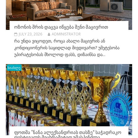
ᲝᲖᲝᲜᲘᲡ ᲨᲠᲘᲡ ᲓᲐᲪᲕᲐ ᲘᲬᲧᲔᲑᲐ ᲨᲔᲜᲘ ᲛᲐᲪᲘᲕᲠᲘᲗ
JULY 23, 2026
ADMINISTRATOR
რა უნდა ვიცოდეთ, როცა ახალი მაცივრის ან
კონდიციონერის საყიდლად მივდივართ? უმეტესობა
უპირატესობას მხოლოდ ფასს, დიზაინსა და...
სიახლე
ᲤᲝᲗᲛᲐ “ᲜᲐᲜᲐ ᲐᲚᲔᲥᲡᲐᲜᲓᲠᲘᲐᲡ ᲗᲐᲡᲖᲔ” ᲡᲐᲭᲐᲓᲠᲐᲙᲝ
ᲤᲔᲡᲢᲘᲕᲐᲚᲡ ᲛᲔᲪᲮᲠᲐᲛᲔᲢᲔᲓ ᲣᲛᲐᲡᲞᲘᲜᲫᲚᲐ