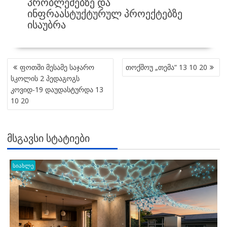
ᲞᲠᲝᲑᲚᲔᲛᲔᲑᲖᲔ ᲓᲐ
ᲘᲜᲤᲠᲐᲐᲡᲢᲣᲥᲢᲣᲠᲣᲚ ᲞᲠᲝᲔᲥᲢᲔᲑᲖᲔ
ᲘᲡᲐᲣᲑᲠᲐ
POST
ფოთში მესამე საჯარო
თოქშოუ „თემა“ 13 10 20
NAVIGATION
სკოლის 2 პედაგოგს
კოვიდ-19 დაუდასტურდა 13
10 20
ᲛᲡᲒᲐᲕᲡᲘ ᲡᲢᲐᲢᲘᲔᲑᲘ
სიახლე