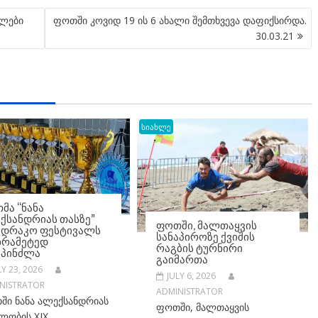
ტლები
ფოთში კოვიდ 19 ის 6 ახალი შემთხვევა დაფიქსირდა.
30.03.21
სიახლე
ᲛᲐ “ᲜᲐᲜᲐ
ᲥᲡᲐᲜᲓᲠᲘᲐᲡ ᲗᲐᲡᲖᲔ”
ᲤᲝᲗᲨᲘ, ᲛᲐᲚᲗᲐᲧᲕᲘᲡ
ᲐᲓᲠᲐᲙᲝ ᲤᲔᲡᲢᲘᲕᲐᲚᲡ
ᲡᲐᲜᲐᲞᲘᲠᲝᲖᲔ ᲥᲕᲘᲨᲘᲡ
ᲮᲠᲐᲛᲔᲢᲔᲓ
ᲠᲐᲒᲑᲘᲡ ᲢᲣᲠᲜᲘᲠᲘ
ᲡᲞᲘᲜᲫᲚᲐ
ᲒᲐᲘᲛᲐᲠᲗᲐ
LY 23, 2026
JULY 6, 2026
NISTRATOR
ADMINISTRATOR
ში ნანა ალექსანდრიას
ფოთში, მალთაყვის
ლობის XIX