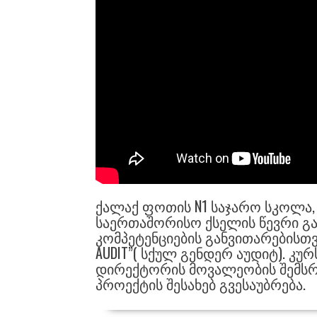
ᲥᲐᲚᲐᲥ ᲤᲝᲗᲘᲡ N1 ᲡᲐᲯᲐᲠᲝ ᲡᲙᲝᲚᲐ,
ᲡᲐᲔᲠᲗᲐᲨᲝᲠᲘᲡᲝ ᲥᲡᲔᲚᲘᲡ ᲬᲔᲕᲠᲘ Გ
ᲙᲝᲛᲞᲔᲢᲔᲜᲪᲘᲔᲑᲘᲡ ᲒᲐᲜᲕᲘᲗᲐᲠᲔᲑᲘᲡᲗᲕᲘ
AUDIT”( ᲡᲥᲣᲚ ᲒᲔᲜᲓᲔᲠ ᲐᲣᲓᲘᲢ). Კ
ᲓᲘᲠᲔᲥᲢᲝᲠᲘᲡ ᲛᲝᲕᲐᲚᲔᲝᲑᲘᲡ ᲨᲔᲛᲡᲠ
ᲞᲠᲝᲔᲥᲢᲘᲡ ᲨᲔᲡᲐᲮᲔᲑ ᲒᲕᲔᲡᲐᲣᲑᲠᲔᲑᲐ.