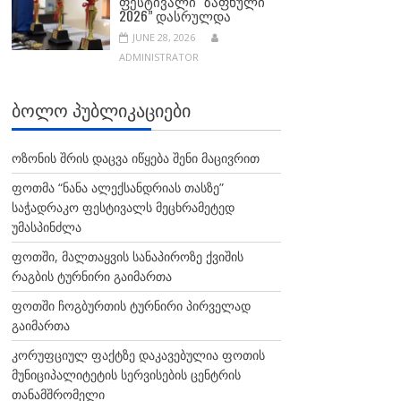
ᲤᲔᲡᲢᲘᲕᲐᲚᲘ “ᲖᲐᲤᲮᲣᲚᲘ
2026” ᲓᲐᲡᲠᲣᲚᲓᲐ
JUNE 28, 2026
ADMINISTRATOR
ᲑᲝᲚᲝ ᲞᲣᲑᲚᲘᲙᲐᲪᲘᲔᲑᲘ
ოზონის შრის დაცვა იწყება შენი მაცივრით
ფოთმა “ნანა ალექსანდრიას თასზე”
საჭადრაკო ფესტივალს მეცხრამეტედ
უმასპინძლა
ფოთში, მალთაყვის სანაპიროზე ქვიშის
რაგბის ტურნირი გაიმართა
ფოთში ჩოგბურთის ტურნირი პირველად
გაიმართა
კორუფციულ ფაქტზე დაკავებულია ფოთის
მუნიციპალიტეტის სერვისების ცენტრის
თანამშრომელი