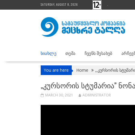
Skip
SATURDAY, AUGUST 8, 2026
.
to
content
ᲡᲘᲐᲮᲚᲔ
ᲗᲔᲛᲐ
ᲩᲕᲔᲜᲡ ᲨᲔᲡᲐᲮᲔᲑ
ᲐᲠᲩᲔᲕᲜ
You are here
Home
,,კურსორის სტუმარი
,,ᲙᲣᲠᲡᲝᲠᲘᲡ ᲡᲢᲣᲛᲐᲠᲘᲐ” ᲜᲝᲜᲐ 
MARCH 30, 2021
ADMINISTRATOR