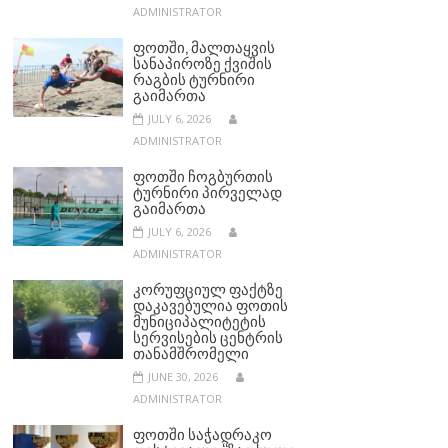
ADMINISTRATOR
ᲤᲝᲗᲨᲘ, ᲛᲐᲚᲗᲐᲧᲕᲘᲡ
ᲡᲐᲜᲐᲞᲘᲠᲝᲖᲔ ᲥᲕᲘᲨᲘᲡ
ᲠᲐᲒᲑᲘᲡ ᲢᲣᲠᲜᲘᲠᲘ
ᲒᲐᲘᲛᲐᲠᲗᲐ
JULY 6, 2026
ADMINISTRATOR
ᲤᲝᲗᲨᲘ ᲩᲝᲒᲑᲣᲠᲗᲘᲡ
ᲢᲣᲠᲜᲘᲠᲘ ᲞᲘᲠᲕᲔᲚᲐᲓ
ᲒᲐᲘᲛᲐᲠᲗᲐ
JULY 6, 2026
ADMINISTRATOR
ᲙᲝᲠᲣᲤᲪᲘᲣᲚ ᲤᲐᲥᲢᲖᲔ
ᲓᲐᲙᲐᲕᲔᲑᲣᲚᲘᲐ ᲤᲝᲗᲘᲡ
ᲛᲣᲜᲘᲪᲘᲞᲐᲚᲘᲢᲔᲢᲘᲡ
ᲡᲔᲠᲕᲘᲡᲔᲑᲘᲡ ᲪᲔᲜᲢᲠᲘᲡ
ᲗᲐᲜᲐᲛᲨᲠᲝᲛᲔᲚᲘ
JUNE 30, 2026
ADMINISTRATOR
ᲤᲝᲗᲨᲘ ᲡᲐᲭᲐᲓᲠᲐᲙᲝ