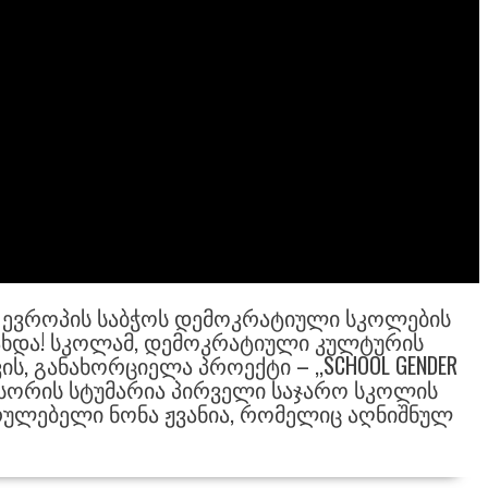
 ᲔᲕᲠᲝᲞᲘᲡ ᲡᲐᲑᲭᲝᲡ ᲓᲔᲛᲝᲙᲠᲐᲢᲘᲣᲚᲘ ᲡᲙᲝᲚᲔᲑᲘᲡ
ᲐᲮᲓᲐ! ᲡᲙᲝᲚᲐᲛ, ᲓᲔᲛᲝᲙᲠᲐᲢᲘᲣᲚᲘ ᲙᲣᲚᲢᲣᲠᲘᲡ
Ს, ᲒᲐᲜᲐᲮᲝᲠᲪᲘᲔᲚᲐ ᲞᲠᲝᲔᲥᲢᲘ – ,,SCHOOL GENDER
ᲣᲠᲡᲝᲠᲘᲡ ᲡᲢᲣᲛᲐᲠᲘᲐ ᲞᲘᲠᲕᲔᲚᲘ ᲡᲐᲯᲐᲠᲝ ᲡᲙᲝᲚᲘᲡ
ᲣᲚᲔᲑᲔᲚᲘ ᲜᲝᲜᲐ ᲟᲕᲐᲜᲘᲐ, ᲠᲝᲛᲔᲚᲘᲪ ᲐᲦᲜᲘᲨᲜᲣᲚ