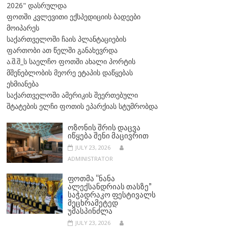
2026" დასრულდა
ფოთში კვლევითი ექსპედიციის ბადეები
მოიპარეს
საქართველოში ჩაის პლანტაციების
ფართობი ათ წელში განახევრდა
ა.შ.შ_ს საელჩო ფოთში ახალი პორტის
მშენებლობის მეორე ეტაპის დაწყებას
ეხმიანება
საქართველოში ამერიკის შეერთებული
შტატების ელჩი ფოთის ეპარქიას სტუმრობდა
ᲝᲖᲝᲜᲘᲡ ᲨᲠᲘᲡ ᲓᲐᲪᲕᲐ
ᲘᲬᲧᲔᲑᲐ ᲨᲔᲜᲘ ᲛᲐᲪᲘᲕᲠᲘᲗ
JULY 23, 2026
ADMINISTRATOR
ᲤᲝᲗᲛᲐ “ᲜᲐᲜᲐ
ᲐᲚᲔᲥᲡᲐᲜᲓᲠᲘᲐᲡ ᲗᲐᲡᲖᲔ”
ᲡᲐᲭᲐᲓᲠᲐᲙᲝ ᲤᲔᲡᲢᲘᲕᲐᲚᲡ
ᲛᲔᲪᲮᲠᲐᲛᲔᲢᲔᲓ
ᲣᲛᲐᲡᲞᲘᲜᲫᲚᲐ
JULY 23, 2026