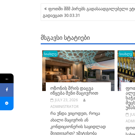
POST
ფოთში შშმ პირებს გადასაადგილებელი ე
NAVIGATION
გადაეცათ 30.03.31
ᲛᲡᲒᲐᲕᲡᲘ ᲡᲢᲐᲢᲘᲔᲑᲘ
სიახლე
სიახლე
←
ᲝᲖᲝᲜᲘᲡ ᲨᲠᲘᲡ ᲓᲐᲪᲕᲐ
ᲤᲝᲗ
ᲘᲬᲧᲔᲑᲐ ᲨᲔᲜᲘ ᲛᲐᲪᲘᲕᲠᲘᲗ
ᲐᲚᲔ
ᲡᲐᲭ
JULY 23, 2026
ᲛᲔᲪ
ᲣᲛᲐ
ADMINISTRATOR
რა უნდა ვიცოდეთ, როცა
JU
ახალი მაცივრის ან
ADMI
კონდიციონერის საყიდლად
ფოთ
მივდივართ? უმეტესობა
სახე