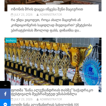
ᲝᲖᲝᲜᲘᲡ ᲨᲠᲘᲡ ᲓᲐᲪᲕᲐ ᲘᲬᲧᲔᲑᲐ ᲨᲔᲜᲘ ᲛᲐᲪᲘᲕᲠᲘᲗ
JULY 23, 2026
ADMINISTRATOR
რა უნდა ვიცოდეთ, როცა ახალი მაცივრის ან
კონდიციონერის საყიდლად მივდივართ? უმეტესობა
უპირატესობას მხოლოდ ფასს, დიზაინსა და...
სიახლე
←
ᲤᲝᲗᲛᲐ “ᲜᲐᲜᲐ ᲐᲚᲔᲥᲡᲐᲜᲓᲠᲘᲐᲡ ᲗᲐᲡᲖᲔ” ᲡᲐᲭᲐᲓᲠᲐᲙᲝ
ᲤᲔᲡᲢᲘᲕᲐᲚᲡ ᲛᲔᲪᲮᲠᲐᲛᲔᲢᲔᲓ ᲣᲛᲐᲡᲞᲘᲜᲫᲚᲐ
JULY 23, 2026
ADMINISTRATOR
ფოთში ნანა ალექსანდრიას სახელობის XIX