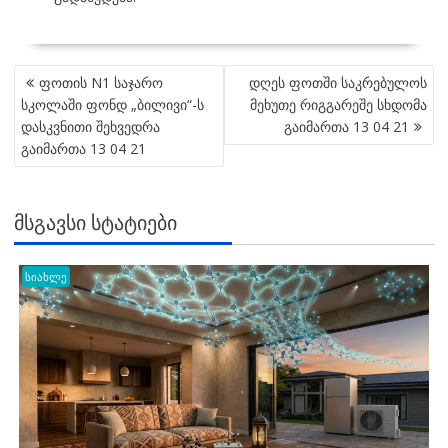
POST
ფოთის N1 საჯარო
დღეს ფოთში საკრებულოს
NAVIGATION
სკოლაში ფონდ „ბილივი“-ს
მეხუთე რიგგარეშე სხდომა
დასკვნითი შეხვედრა
გაიმართა 13 04 21
გაიმართა 13 04 21
ᲛᲡᲒᲐᲕᲡᲘ ᲡᲢᲐᲢᲘᲔᲑᲘ
სიახლე