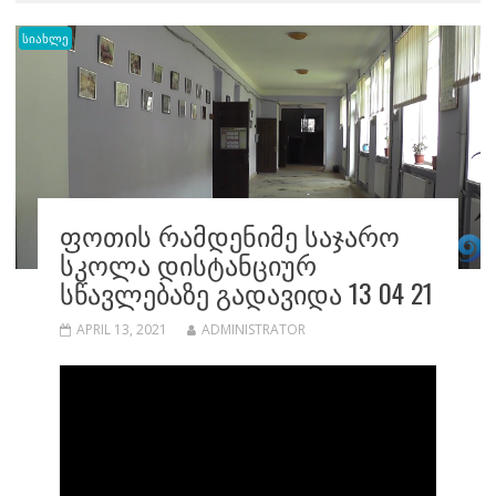
სიახლე
ᲤᲝᲗᲘᲡ ᲠᲐᲛᲓᲔᲜᲘᲛᲔ ᲡᲐᲯᲐᲠᲝ
ᲡᲙᲝᲚᲐ ᲓᲘᲡᲢᲐᲜᲪᲘᲣᲠ
ᲡᲬᲐᲕᲚᲔᲑᲐᲖᲔ ᲒᲐᲓᲐᲕᲘᲓᲐ 13 04 21
APRIL 13, 2021
ADMINISTRATOR