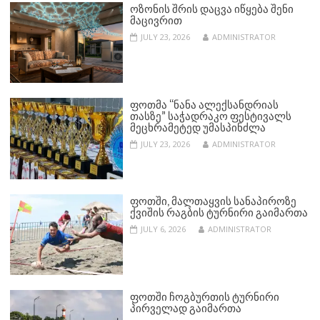
ᲝᲖᲝᲜᲘᲡ ᲨᲠᲘᲡ ᲓᲐᲪᲕᲐ ᲘᲬᲧᲔᲑᲐ ᲨᲔᲜᲘ
ᲛᲐᲪᲘᲕᲠᲘᲗ
JULY 23, 2026
ADMINISTRATOR
ᲤᲝᲗᲛᲐ “ᲜᲐᲜᲐ ᲐᲚᲔᲥᲡᲐᲜᲓᲠᲘᲐᲡ
ᲗᲐᲡᲖᲔ” ᲡᲐᲭᲐᲓᲠᲐᲙᲝ ᲤᲔᲡᲢᲘᲕᲐᲚᲡ
ᲛᲔᲪᲮᲠᲐᲛᲔᲢᲔᲓ ᲣᲛᲐᲡᲞᲘᲜᲫᲚᲐ
JULY 23, 2026
ADMINISTRATOR
ᲤᲝᲗᲨᲘ, ᲛᲐᲚᲗᲐᲧᲕᲘᲡ ᲡᲐᲜᲐᲞᲘᲠᲝᲖᲔ
ᲥᲕᲘᲨᲘᲡ ᲠᲐᲒᲑᲘᲡ ᲢᲣᲠᲜᲘᲠᲘ ᲒᲐᲘᲛᲐᲠᲗᲐ
JULY 6, 2026
ADMINISTRATOR
ᲤᲝᲗᲨᲘ ᲩᲝᲒᲑᲣᲠᲗᲘᲡ ᲢᲣᲠᲜᲘᲠᲘ
ᲞᲘᲠᲕᲔᲚᲐᲓ ᲒᲐᲘᲛᲐᲠᲗᲐ