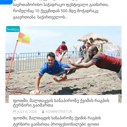
საერთაშორისო საჭადრაკო ფესტივალი გაიმართა,
რომელმაც 10 ქვეყნიდან 500-მდე მოჭადრაკე
გააერთიანა. საქართველოს...
სიახლე
ᲤᲝᲗᲨᲘ, ᲛᲐᲚᲗᲐᲧᲕᲘᲡ ᲡᲐᲜᲐᲞᲘᲠᲝᲖᲔ ᲥᲕᲘᲨᲘᲡ ᲠᲐᲒᲑᲘᲡ
ᲢᲣᲠᲜᲘᲠᲘ ᲒᲐᲘᲛᲐᲠᲗᲐ
JULY 6, 2026
ADMINISTRATOR
ფოთში, მალთაყვის სანაპიროზე ქვიშის რაგბის
ტურნირი გაიმართა პროფესიონალები: ფოთი