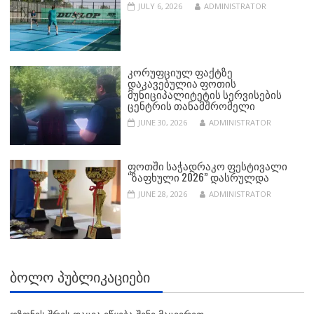
JULY 6, 2026
ADMINISTRATOR
ᲙᲝᲠᲣᲤᲪᲘᲣᲚ ᲤᲐᲥᲢᲖᲔ
ᲓᲐᲙᲐᲕᲔᲑᲣᲚᲘᲐ ᲤᲝᲗᲘᲡ
ᲛᲣᲜᲘᲪᲘᲞᲐᲚᲘᲢᲔᲢᲘᲡ ᲡᲔᲠᲕᲘᲡᲔᲑᲘᲡ
ᲪᲔᲜᲢᲠᲘᲡ ᲗᲐᲜᲐᲛᲨᲠᲝᲛᲔᲚᲘ
JUNE 30, 2026
ADMINISTRATOR
ᲤᲝᲗᲨᲘ ᲡᲐᲭᲐᲓᲠᲐᲙᲝ ᲤᲔᲡᲢᲘᲕᲐᲚᲘ
“ᲖᲐᲤᲮᲣᲚᲘ 2026” ᲓᲐᲡᲠᲣᲚᲓᲐ
JUNE 28, 2026
ADMINISTRATOR
ᲑᲝᲚᲝ ᲞᲣᲑᲚᲘᲙᲐᲪᲘᲔᲑᲘ