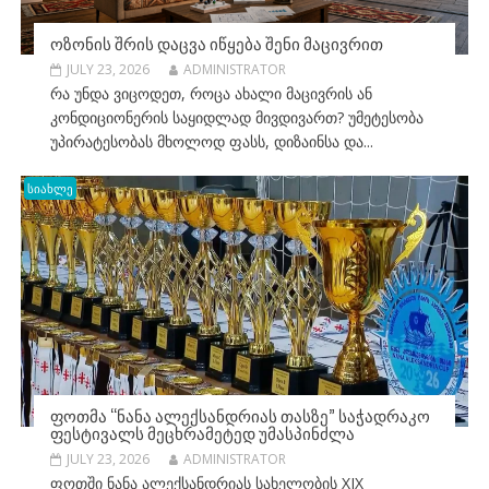
ᲝᲖᲝᲜᲘᲡ ᲨᲠᲘᲡ ᲓᲐᲪᲕᲐ ᲘᲬᲧᲔᲑᲐ ᲨᲔᲜᲘ ᲛᲐᲪᲘᲕᲠᲘᲗ
JULY 23, 2026
ADMINISTRATOR
რა უნდა ვიცოდეთ, როცა ახალი მაცივრის ან
კონდიციონერის საყიდლად მივდივართ? უმეტესობა
უპირატესობას მხოლოდ ფასს, დიზაინსა და...
სიახლე
ᲤᲝᲗᲛᲐ “ᲜᲐᲜᲐ ᲐᲚᲔᲥᲡᲐᲜᲓᲠᲘᲐᲡ ᲗᲐᲡᲖᲔ” ᲡᲐᲭᲐᲓᲠᲐᲙᲝ
ᲤᲔᲡᲢᲘᲕᲐᲚᲡ ᲛᲔᲪᲮᲠᲐᲛᲔᲢᲔᲓ ᲣᲛᲐᲡᲞᲘᲜᲫᲚᲐ
JULY 23, 2026
ADMINISTRATOR
ფოთში ნანა ალექსანდრიას სახელობის XIX