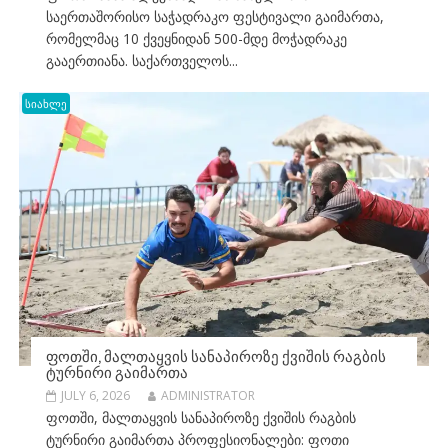
საერთაშორისო საჭადრაკო ფესტივალი გაიმართა,
რომელმაც 10 ქვეყნიდან 500-მდე მოჭადრაკე
გააერთიანა. საქართველოს...
სიახლე
ᲤᲝᲗᲨᲘ, ᲛᲐᲚᲗᲐᲧᲕᲘᲡ ᲡᲐᲜᲐᲞᲘᲠᲝᲖᲔ ᲥᲕᲘᲨᲘᲡ ᲠᲐᲒᲑᲘᲡ
ᲢᲣᲠᲜᲘᲠᲘ ᲒᲐᲘᲛᲐᲠᲗᲐ
JULY 6, 2026
ADMINISTRATOR
ფოთში, მალთაყვის სანაპიროზე ქვიშის რაგბის
ტურნირი გაიმართა პროფესიონალები: ფოთი