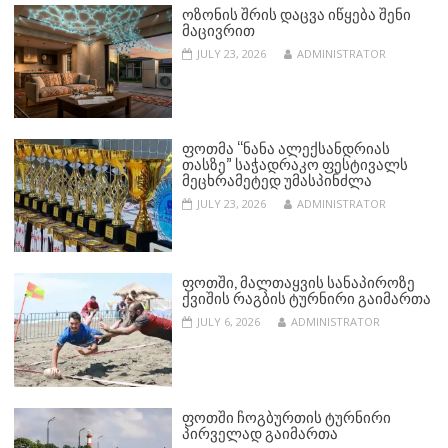
ᲝᲖᲝᲜᲘᲡ ᲨᲠᲘᲡ ᲓᲐᲪᲕᲐ ᲘᲬᲧᲔᲑᲐ ᲨᲔᲜᲘ
ᲛᲐᲪᲘᲕᲠᲘᲗ
JULY 23, 2026
ADMINISTRATOR
ᲤᲝᲗᲛᲐ “ᲜᲐᲜᲐ ᲐᲚᲔᲥᲡᲐᲜᲓᲠᲘᲐᲡ
ᲗᲐᲡᲖᲔ” ᲡᲐᲭᲐᲓᲠᲐᲙᲝ ᲤᲔᲡᲢᲘᲕᲐᲚᲡ
ᲛᲔᲪᲮᲠᲐᲛᲔᲢᲔᲓ ᲣᲛᲐᲡᲞᲘᲜᲫᲚᲐ
JULY 23, 2026
ADMINISTRATOR
ᲤᲝᲗᲨᲘ, ᲛᲐᲚᲗᲐᲧᲕᲘᲡ ᲡᲐᲜᲐᲞᲘᲠᲝᲖᲔ
ᲥᲕᲘᲨᲘᲡ ᲠᲐᲒᲑᲘᲡ ᲢᲣᲠᲜᲘᲠᲘ ᲒᲐᲘᲛᲐᲠᲗᲐ
JULY 6, 2026
ADMINISTRATOR
ᲤᲝᲗᲨᲘ ᲩᲝᲒᲑᲣᲠᲗᲘᲡ ᲢᲣᲠᲜᲘᲠᲘ
ᲞᲘᲠᲕᲔᲚᲐᲓ ᲒᲐᲘᲛᲐᲠᲗᲐ