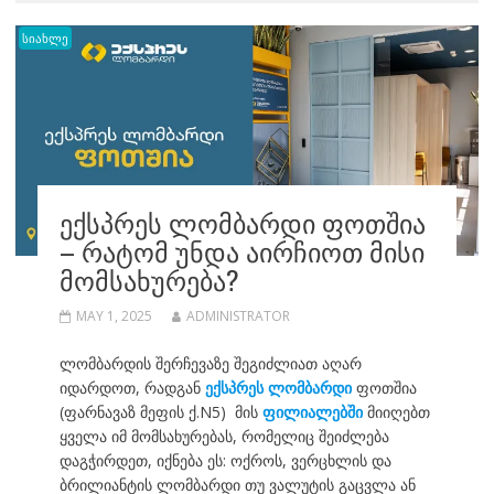
სიახლე
ᲔᲥᲡᲞᲠᲔᲡ ᲚᲝᲛᲑᲐᲠᲓᲘ ᲤᲝᲗᲨᲘᲐ
– ᲠᲐᲢᲝᲛ ᲣᲜᲓᲐ ᲐᲘᲠᲩᲘᲝᲗ ᲛᲘᲡᲘ
ᲛᲝᲛᲡᲐᲮᲣᲠᲔᲑᲐ?
MAY 1, 2025
ADMINISTRATOR
ლომბარდის შერჩევაზე შეგიძლიათ აღარ
იდარდოთ, რადგან
ექსპრეს ლომბარდი
ფოთშია
(ფარნავაზ მეფის ქ.N5) მის
ფილიალებში
მიიღებთ
ყველა იმ მომსახურებას, რომელიც შეიძლება
დაგჭირდეთ, იქნება ეს: ოქროს, ვერცხლის და
ბრილიანტის ლომბარდი თუ ვალუტის გაცვლა ან